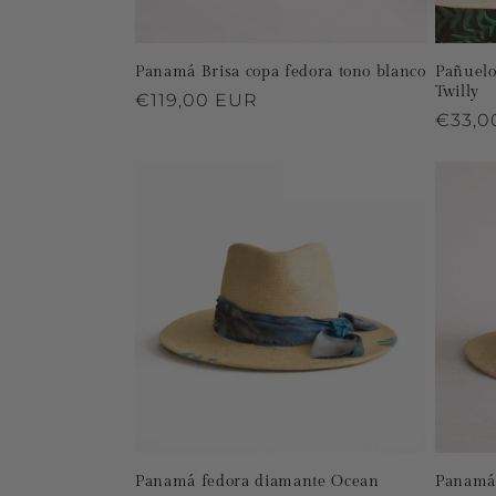
Panamá Brisa copa fedora tono blanco
Pañuelo
Twilly
Precio
€119,00 EUR
Preci
€33,0
habitual
habitu
Panamá fedora diamante Ocean
Panamá 