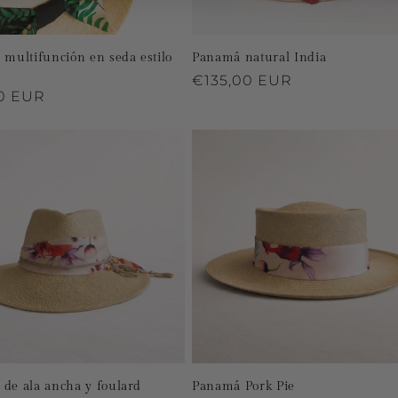
 multifunción en seda estilo
Panamá natural India
Precio
€135,00 EUR
o
0 EUR
habitual
al
de ala ancha y foulard
Panamá Pork Pie