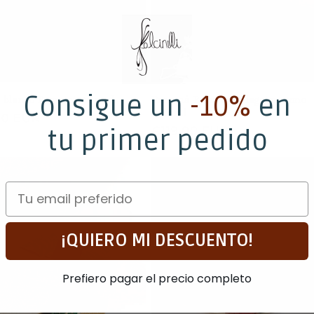
Consigue un
-10
%
en
blanco Paxos cinta azul
Panamá Brisa copa lagrima tono
natural
o
00 EUR
tu primer pedido
Precio
€119,00 EUR
al
habitual
Email
¡QUIERO MI DESCUENTO!
Prefiero pagar el precio completo