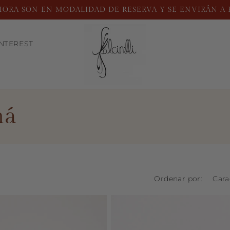
HORA SON EN MODALIDAD DE RESERVA Y SE ENVIRÁN A P
NTEREST
má
Ordenar por: