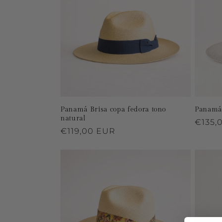
c
c
i
ó
n
Panamá Brisa copa fedora tono
Panamá
natural
Preci
€135,
Precio
€119,00 EUR
:
habitu
habitual